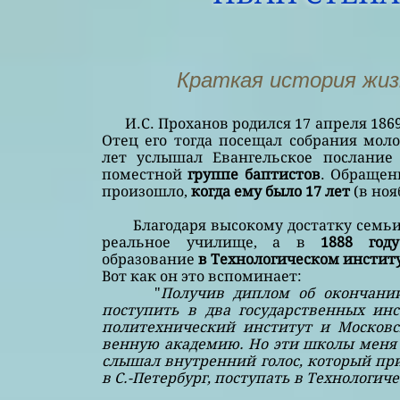
Краткая история жиз
И.С. Проханов родился 17 апреля 1869 г
Отец его тогда посещал собрания моло
лет услышал Евангельское послание
поместной
группе баптистов
. Обращен
произошло,
когда ему было 17 лет
(в ноя
Благодаря высокому достатку семьи,
реальное училище, а в
1888 го
образование
в Технологическом инстит
Вот как он это вспоминает:
"
Получив диплом об окончани
поступить в два государственных ин
политехнический институт и Московс
венную академию. Но эти школы меня 
слышал внутренний голос, который пр
в С.-Петербург, поступать в Технологи