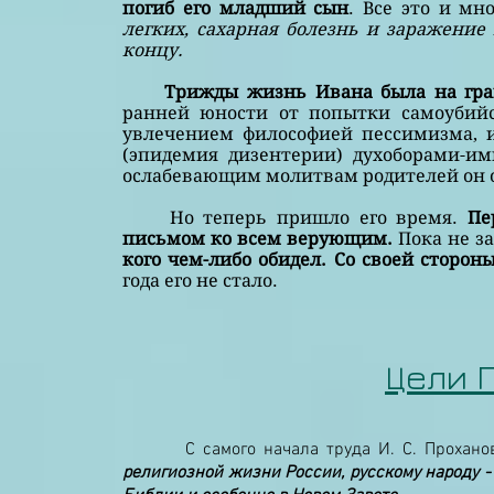
погиб его младший сын
.
Все это и мно
легких, сахарная болезнь и заражени
концу.
Трижды жизнь Ивана была на гра
ранней юности от попытки самоубийс
увлечением философией пессимизма, и
(эпидемия дизентерии) духоборами-им
ослабевающим молитвам родителей он о
Но теперь пришло его время.
Пе
письмом ко всем верующим.
Пока не з
кого чем-либо обидел. Со своей сторон
года его не стало.
Цели 
С самого начала труда И. С. Проханов 
религиозной жизни России, русскому народу -