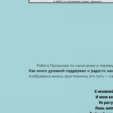
Работа Проханова по написанию и переводу
Как много духовной поддержки и радости нах
изображена жизнь христианина, его путь — с
К неземной
И меня вл
Не раст
Лишь шипо