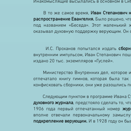
Инакомыслящие высылались в основном в Сиб
В то же самое время,
Иван Степанович н
распространение Евангелия.
Было решено, чт
под названием «Беседа». Этот маленький 
оказывал духовную поддержку верующим. Он 
И.С. Проханов попытался издать
сборн
внутренним импульсом, Иван Степанович пош
издано 20 тыс. экземпляров «Гуслей».
Министерство Внутренних дел, которое име
отпечатало книгу гимнов, которая была та
конфисковать сборники, они уже разошлись п
Следующим пунктом в программе Ивана Ст
духовного журнала
, предстояло сделать то, ч
1906 года первый отпечатанный номер
жур
вполне отвечали первоначальному замысл
подкрепление верующим.
И в 1928 году он б