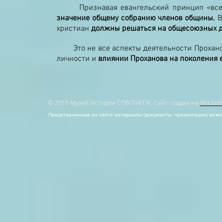
Признавая евангельский принцип «всеоб
значение общему собранию членов общины.
В
христиан
должны решаться на общесоюзных д
Это не все аспекты деятельности Проханова,
личности и
влиянии Проханова на поколения 
© 2015 Музей Истории СПбГТИ(ТУ). Сайт создан на
Wix.co
Представленные на сайте материалы (документы, презентации) можно