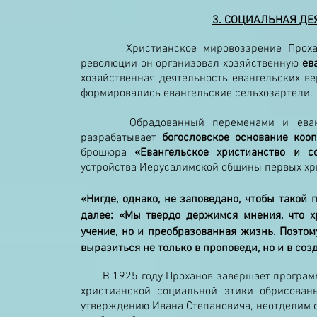
3. СОЦИАЛЬНАЯ ДЕ
Христианское мировоззрение Прохан
революции он организовал хозяйственную
ев
хозяйственная деятельность евангельских в
формировались евангельские сельхозартели.
Обрадованный переменами и евангель
разрабатывает
богословское основание коо
брошюра
«Евангельское христианство и с
устройства Иерусалимской общины первых хри
«Нигде, однако, не заповедано, чтобы такой
далее:
«Мы твердо держимся мнения, что хр
учение, но и преобразованная жизнь. Поэто
выразиться не только в проповеди, но и в с
В 1925 году Проханов завершает програм
христианской социальной этики обрисованы
утверждению Ивана Степановича, неотделим о