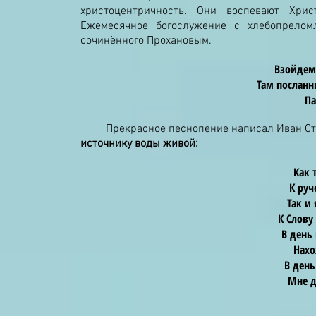
христоцентричность. Они воспевают Хри
Ежемесячное богослужение с хлебопреломл
сочинённого Прохановым.
Взойдем 
Там посланн
Па
Прекрасное песнопение написал Иван Ст
источнику воды живой:
Как 
К руч
Так и
К Слову
В день
Нахо
В день
Мне д