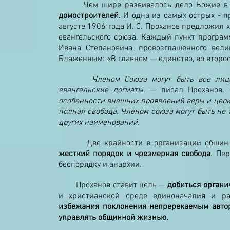
Чем шире развивалось дело Божие в 
домостроителей.
И одна из самых острых - п
августе 1906 года И. С. Проханов предложил
евангельского союза. Каждый пункт програ
Ивана Степановича, провозглашенного вели
Блаженным: «В главном — единство, во второ
Членом Союза могут быть все лица, с
евангельские догматы.
— писал Проханов
особенности внешних проявлений веры и церк
полная свобода. Членом союза могут быть не 
других наименований.
Две крайности в организации общин пр
жесткий порядок и чрезмерная свобода
. Пе
беспорядку и анархии.
Проханов ставит цель —
добиться органи
и христианской среде единоначалия и р
избежания поклонения непререкаемым автор
управлять общинной жизнью.