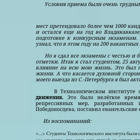
Условия приема были очень трудными
мест претендовало более чем 1000 канд
и остался еще на год во Владикавказе,
подготовке к конкурсным экзаменам. В
узнал, что в этом году на 200 вакантны
Но я сдал все экзамены с честью и б
отметки. Итак я стал студентом, 25 авг
влияние на всю мою жизнь. Это был 
жизни. А что касается духовной сторон
моего выезда из С.-Петербурга я был ак
В Технологическом институте о
движения.
Это было нелёгкое врем
репрессивных мер, разработанных 
Победоносцева, поставил евангельские
Из воспоминаний:
<...> Студенты Технологического института были 
мы слышали, что один или другой из наших студ