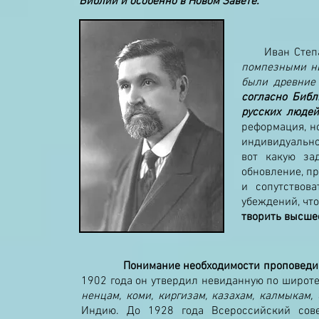
Библии и особенно в Новом Завете.
Иван Степано
помпезными ни
были древние
согласно Библ
русских люде
реформация, но
индивидуальнос
вот какую за
обновление, п
и сопутствов
убеждений, чт
творить высшее
Понимание необходимости проповеди 
1902 года он утвердил невиданную по широт
ненцам, коми, киргизам, казахам, калмыкам, 
Индию. До 1928 года Всероссийский сов