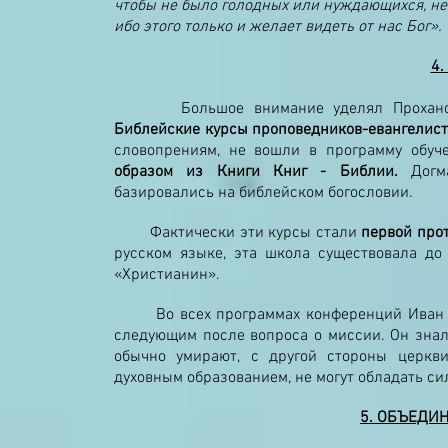
чтобы не было голодных или нуждающихся, не 
ибо этого только и желает видеть от нас Бог».
4
Большое внимание уделял Прохан
Библейские курсы проповедников-евангелис
словопрениям, не вошли в программу обуч
образом из Книги Книг - Библии.
Догма
базировались на библейском богословии.
Фактически эти курсы стали
первой про
русском языке, эта школа существовала до
«Христианин».
Во всех программах конференций Иван Ст
следующим после вопроса о миссии. Он знал,
обычно умирают, с другой стороны церкв
духовным образованием, не могут обладать си
5. ОБЪЕДИ