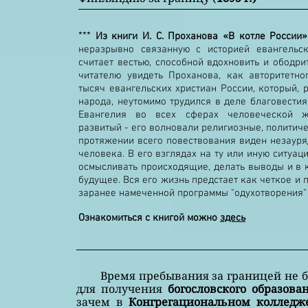
***
Из книги И. С. Проханова «В котле России
неразрывно связанную с историей евангельс
считает вестью, способной вдохновить и ободри
читателю увидеть Проханова, как авторитетно
тысяч евангельских христиан России, который, 
народа, неутомимо трудился в деле благовести
Евангелия во всех сферах человеческой жи
развитый - его волновали религиозные, политич
протяжении всего повествования виден незауря
человека. В его взглядах на ту или иную ситуац
осмысливать происходящие, делать выводы и в 
будущее. Вся его жизнь предстает как четкое и
заранее намеченной программы "одухотворения"
Ознакомиться с книгой можно
здесь
Время пребывания за границей не был
для получения
богословского образов
зачем в
Конгрегациональном колледже