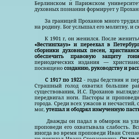
Берлинском и Парижском университет
духовных познании формирует у Прохано
За границей Проханов много трудился 
на родину. Бог услышал его молитву, и с
К 1901 г, он женился. После женить
«Вестингхауз» и переехал в Петербур
сборники духовных песен, христианск
обеспечить правовую защиту гон
периодических издания — христиан
посвящено
созданию, руководству и ра
С 1917 по 1922
- годы бедствия и п
Страшный голод охватил большие ра
существования, И.С. Проханов выглядел
передвигал ноги. Пасторы и проповед
города. Среди всех ужасов и несчастий,
мог,
утешал и ободрял измученную паст
Дважды он падал в обморок на улице
проповеди его охватывала слабость. В
иногда во время проповеди Иван Степа
не покидал Ивана Степановича.
Он не 