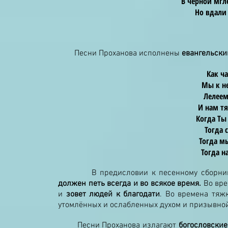
В чёрной мгл
Но вдали
Песни Проханова исполнены
евангельски
Как ча
Мы к н
Лелеем
И нам т
Когда Ты
Тогда 
Тогда м
Тогда н
В предисловии к песенному сборнику, и
должен петь всегда и во всякое время.
Во вре
и
зовет людей к благодати
. Во времена тяж
утомлённых и ослабленных духом и призывной
Песни Проханова излагают
богословские