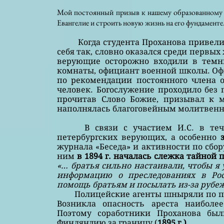
Мой постоянный призыв к нашему образованному к
Евангелие и строить новую жизнь на его фундаменте. 
Когда студента Проханова привели на
себя так, словно оказался среди первы
верующие осторожно входили в темны
комнаты, официант военной школы. Офи
по рекомендации постоянного члена 
человек. Богослужение проходило без 
прочитав Слово Божие, призывал к 
наполнялась благоговейным молитвен
В связи с участием И.С. в течен
петербургских верующих, а особенно
журнала «Беседа» и активности по сбор
ним
в 1894 г. началась слежка тайной
«… братья сильно настаивали, чтобы я 
информацию о преследованиях в Рос
помощь братьям и посылать из-за рубе
Полицейские агенты шныряли по пят
Возникла опасность ареста наиболе
Поэтому соработники Проханова был
Финляндию за границу (
1895 г.)