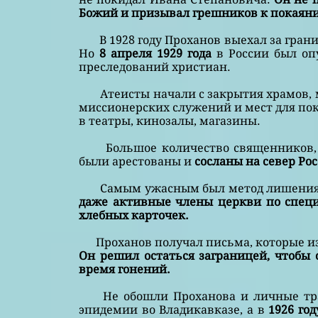
Божий и призывал грешников к покаян
В 1928 году Проханов выехал за границу
Но
8 апреля 1929 года
в России был оп
преследований христиан.
Атеисты начали с закрытия храмов, мо
миссионерских служений и мест для по
в театры, кинозалы, магазины.
Большое количество священников, с
были арестованы и
сосланы на север Ро
Самым ужасным был метод лишения
даже активные члены церкви по спец
хлебных карточек.
Проханов получал письма, которые изв
Он решил остаться заграницей, чтобы
время гонений.
Не обошли Проханова и личные тра
эпидемии во Владикавказе, а в
1926 го